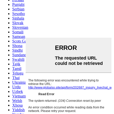
Punjabi
Serbian
Sesotho
Sinhala
Slovak
Slovenian
Somali
Samoan
Scots Gaelic
Shona
Sindhi
Sundanese
Swahili
Tajik
Tamil
Telugu
Thai
Ukrainian
Urdu
Uzbek
Vietnamese
Welsh
Xhosa
Yiddish