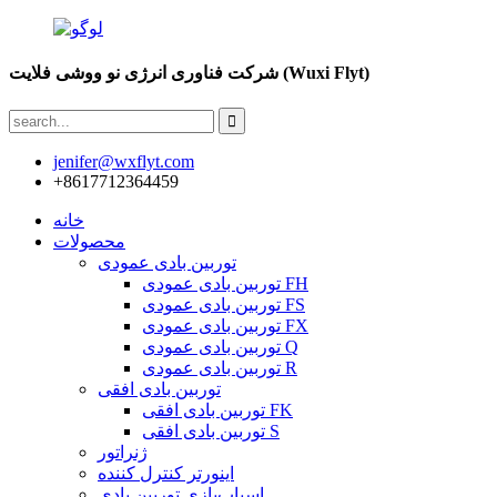
شرکت فناوری انرژی نو ووشی فلایت (Wuxi Flyt)
jenifer@wxflyt.com
‎+8617712364459‎
خانه
محصولات
توربین بادی عمودی
توربین بادی عمودی FH
توربین بادی عمودی FS
توربین بادی عمودی FX
توربین بادی عمودی Q
توربین بادی عمودی R
توربین بادی افقی
توربین بادی افقی FK
توربین بادی افقی S
ژنراتور
اینورتر کنترل کننده
اسباب‌بازی توربین بادی