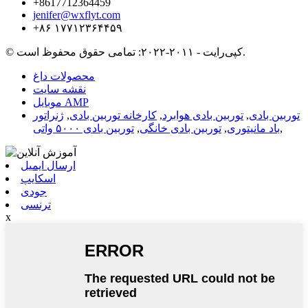
‎+8617712364459‎
jenifer@wxflyt.com
‎+۸۶ ۱۷۷۱۲۳۶۴۴۵۹‎
© کپی‌رایت - ۲۰۱۱-۲۰۲۲: تمامی حقوق محفوظ است.
محصولات داغ
نقشه سایت
موبایل AMP
توربین بادی
,
توربین بادی هوابرد
,
کارخانه توربین بادی
,
ژنراتور
,
باد مانیتوری
,
توربین بادی خانگی
,
توربین بادی ۵۰۰۰ واتی
ارسال ایمیل
اسکایپ
جودی
ترنسی
x