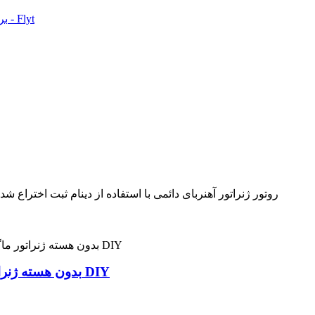
ژنراتور انرژی رایگان 50w 100w 200w 500w 200rpm 12V 24v DC مغناطیس دائم دینام PMG بدون هسته ژنراتور ماگلو DIY