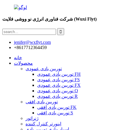
شرکت فناوری انرژی نو ووشی فلایت (Wuxi Flyt)
jenifer@wxflyt.com
‎+8617712364459‎
خانه
محصولات
توربین بادی عمودی
توربین بادی عمودی FH
توربین بادی عمودی FS
توربین بادی عمودی FX
توربین بادی عمودی Q
توربین بادی عمودی R
توربین بادی افقی
توربین بادی افقی FK
توربین بادی افقی S
ژنراتور
اینورتر کنترل کننده
اسباب‌بازی توربین بادی