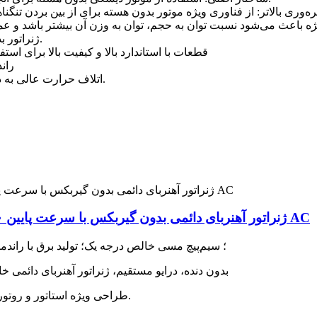
(5) ژنراتور بدون هسته، بدون گیربکس، محرک مستقیم، دور پایین.
(6) قطعات با استاندارد بالا و کیفیت بالا برای 
(7) 
(8) اتلاف حرارت عالی به دلیل قاب بیرونی آلیاژ آلومینیوم و ساختار داخلی ویژه.
۶۰ وات ۱۰۰ وات ۲۰۰ وات ۵۰۰ وات ۱ کیلووات ۲ کیلووات ۳ کیلووات ۵ کیلووات ۱۰ کیلووات ۲۰ کیلووات متر
ژنراتور آهنربای دائمی بدون گیربکس با سرعت پایین ۱۰۰ کیلووات ۵۰ کیلووات ۲۲۰ تا ۴۳۰ ولت، دینام AC
۱. تولید برق با راندمان بالا از جنس NdFeb؛ سیم‌پیچ مسی خالص درجه یک؛ تولید برق با
2. بدون دنده، درایو مستقیم، ژنراتور آهنربای دائمی
۳. طراحی ویژه استاتور و روتور، گشتاور مقاومت راه اندازی کم، اتلاف حرارت خوب.