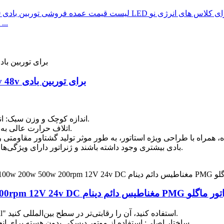
قیمت عمده فروشی توربین بادی 10 کیلووات - عمودی با ...
ژنراتورهای آهنربای دائمی 300w 400w 12v 24v 48v برای توربین بادی
۲. اندازه کوچک و وزن سبک: اندازه و وزن آن ۳۰٪ کمتر از ژنراتورهای معمولی است.
۳. اتلاف حرارت عالی به دلیل قاب بیرونی آلیاژ آلومینیوم و ساختار داخلی ویژه.
بادی بیشتری وجود داشته باشند و ژنراتور دارای ویژگی‌های تطبیق خوبی است، واحد با قابلیت اطمینان کار می‌کند.
(1) فناوری ثبت اختراع: از جدیدترین فناوری "Precise Coil" استفاده کنید، آن را رقابتی‌تر در سطح بین‌المللی کنید.
(2) ساختار اصلی: استفاده از موتور دیسکی بدون هسته برای انجام موتور سنتی باعث کاهش حجم و وزن آن می‌شود.