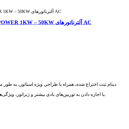
ژنراتور آهنربای دائم بدون گیربکس FLTXNY POWER 1KW – 50KW آلترناتورهای AC
دینام ثبت اختراع شده، همراه با طراحی ویژه استاتور، به طور م
با اجازه دادن به توربین‌های بادی بیشتر و ژنراتور، ویژگی‌های تطبیق خوبی دارد، واحد با قابلیت اطمینان کار می‌کند.