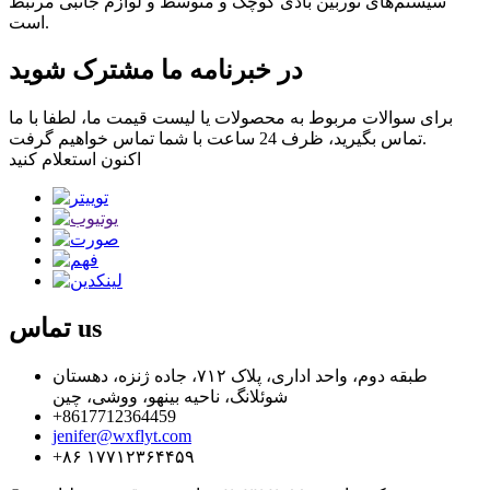
سیستم‌های توربین بادی کوچک و متوسط ​​و لوازم جانبی مرتبط
است.
در خبرنامه ما مشترک شوید
برای سوالات مربوط به محصولات یا لیست قیمت ما، لطفا با ما
تماس بگیرید، ظرف 24 ساعت با شما تماس خواهیم گرفت.
اکنون استعلام کنید
us
تماس
طبقه دوم، واحد اداری، پلاک ۷۱۲، جاده ژنزه، دهستان
شوئلانگ، ناحیه بینهو، ووشی، چین
‎+8617712364459‎
jenifer@wxflyt.com
‎+۸۶ ۱۷۷۱۲۳۶۴۴۵۹‎