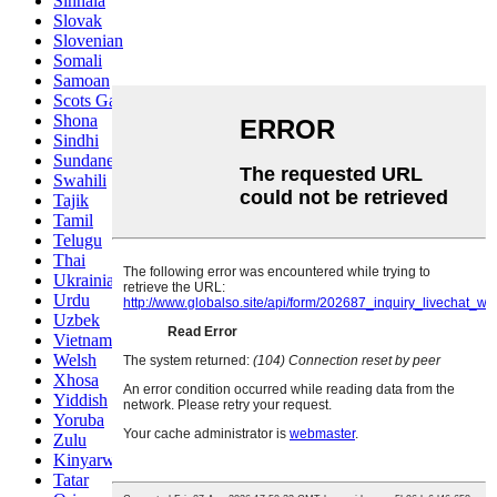
Sinhala
Slovak
Slovenian
Somali
Samoan
Scots Gaelic
Shona
Sindhi
Sundanese
Swahili
Tajik
Tamil
Telugu
Thai
Ukrainian
Urdu
Uzbek
Vietnamese
Welsh
Xhosa
Yiddish
Yoruba
Zulu
Kinyarwanda
Tatar