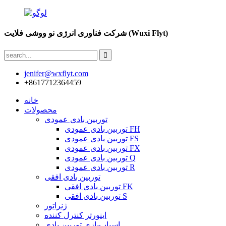
شرکت فناوری انرژی نو ووشی فلایت (Wuxi Flyt)
jenifer@wxflyt.com
‎+8617712364459‎
خانه
محصولات
توربین بادی عمودی
توربین بادی عمودی FH
توربین بادی عمودی FS
توربین بادی عمودی FX
توربین بادی عمودی Q
توربین بادی عمودی R
توربین بادی افقی
توربین بادی افقی FK
توربین بادی افقی S
ژنراتور
اینورتر کنترل کننده
اسباب‌بازی توربین بادی