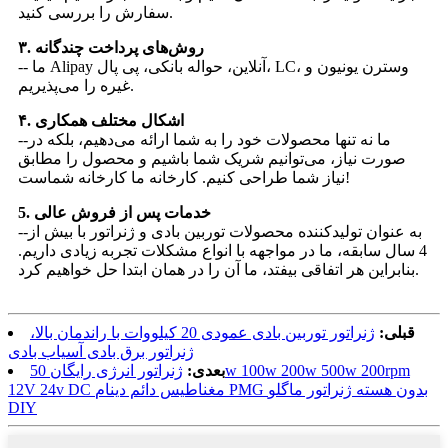
سفارش را بررسی کنید.
۳. روش‌های پرداخت چندگانه
-- ما Alipay آنلاین، حواله بانکی، پی پال، LC، وسترن یونیون و
غیره را می‌پذیریم.
۴. اشکال مختلف همکاری
--ما نه تنها محصولات خود را به شما ارائه می‌دهیم، بلکه در
صورت نیاز، می‌توانیم شریک شما باشیم و محصول را مطابق
نیاز شما طراحی کنیم. کارخانه ما کارخانه شماست!
5. خدمات پس از فروش عالی
--به عنوان تولیدکننده محصولات توربین بادی و ژنراتور با بیش از
4 سال سابقه، ما در مواجهه با انواع مشکلات تجربه زیادی داریم.
بنابراین هر اتفاقی بیفتد، ما آن را در همان ابتدا حل خواهیم کرد.
قبلی:
ژنراتور توربین بادی عمودی 20 کیلووات با راندمان بالا،
ژنراتور برق بادی آسیاب بادی
بعدی:
ژنراتور انرژی رایگان 50w 100w 200w 500w 200rpm
12V 24v DC مغناطیس دائم دینام PMG بدون هسته ژنراتور ماگلو
DIY