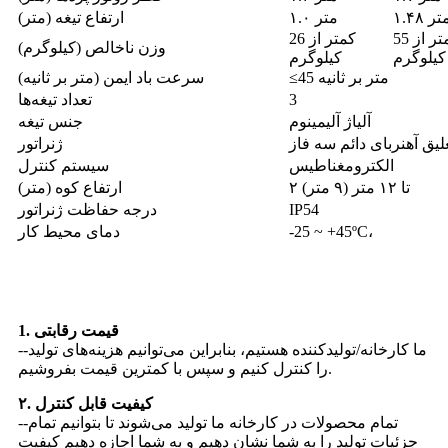
۱. متر
۱.۰ متر
ارتفاع تیغه (متر)
کمتر از 55
کمتر از 26
وزن ناخالص (کیلوگرم)
کیلوگرم
کیلوگرم
≤45 متر بر ثانیه
سرعت باد ایمن (متر بر ثانیه)
3
تعداد تیغه‌ها
آلیاژ آلیمینوم
جنس تیغه
لیق آهنربای دائم سه فاز
ژنراتور
الکترومغناطیس
سیستم کنترل
۲ تا ۱۲ متر (۹ متر)
ارتفاع کوه (متر)
IP54
درجه حفاظت ژنراتور
-25 ~ +45ºC،
دمای محیط کار
چرا ما را انتخاب کنید
1. قیمت رقابتی
--ما کارخانه/تولیدکننده هستیم، بنابراین می‌توانیم هزینه‌های تولید
را کنترل کنیم و سپس با کمترین قیمت بفروشیم.
۲. کیفیت قابل کنترل
--تمام محصولات در کارخانه ما تولید می‌شوند تا بتوانیم تمام
جزئیات تولید را به شما نشان دهیم و به شما اجازه دهیم کیفیت