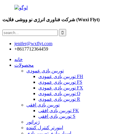
شرکت فناوری انرژی نو ووشی فلایت (Wuxi Flyt)
jenifer@wxflyt.com
‎+8617712364459‎
خانه
محصولات
توربین بادی عمودی
توربین بادی عمودی FH
توربین بادی عمودی FS
توربین بادی عمودی FX
توربین بادی عمودی Q
توربین بادی عمودی R
توربین بادی افقی
توربین بادی افقی FK
توربین بادی افقی S
ژنراتور
اینورتر کنترل کننده
اسباب‌بازی توربین بادی