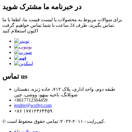
در خبرنامه ما مشترک شوید
برای سوالات مربوط به محصولات یا لیست قیمت ما، لطفا با ما
تماس بگیرید، ظرف 24 ساعت با شما تماس خواهیم گرفت.
اکنون استعلام کنید
us
تماس
طبقه دوم، واحد اداری، پلاک ۷۱۲، جاده ژنزه، دهستان
شوئلانگ، ناحیه بینهو، ووشی، چین
‎+8617712364459‎
jenifer@wxflyt.com
‎+۸۶ ۱۷۷۱۲۳۶۴۴۵۹‎
© کپی‌رایت - ۲۰۱۱-۲۰۲۲: تمامی حقوق محفوظ است.
محصولات داغ