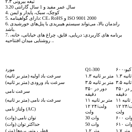
۲.۳ تیغه بیرونی
3.20 سال عمر مفید و 1 سال گارانتی
4. کوچک، سبک، پایدار و ایمن
5. دارای گواهینامه: CE، RoHS و ISO 9001 2000
6. راندمان بالا، می‌تواند سیستم هیبریدی با پنل‌های خورشیدی
باشد.
7. برنامه های کاربردی: دریایی، قایق، چراغ های خیابانی، خانه،
روشنایی میدان افتتاحیه ..
مشخصات
کیو-۶۰۰
Q1-300
مورد
 ثانیه
۱.۳ متر بر ثانیه
سرعت باد اولیه (متر بر ثانیه)
 ثانیه
۳.۵ متر بر ثانیه
سرعت باد ورودی (متر بر ثانیه)
۳۵۰ دور در
۳۵۰ دور در
سرعت نامی
دقیقه
دقیقه
 ثانیه
۱۱ متر بر ثانیه
سرعت باد نامی (متر بر ثانیه)
۱۲ ولت/۲۴
۱۲ ولت/۲۴
ولتاژ نامی (AC)
ولت
ولت
۶۰ وات
30 وات
توان نامی (وات)
۶۱ وات
50 وات
حداکثر توان (وات)
۱.۷ متر
۱.۲ متر
قطر روتور پره‌ها (متر)