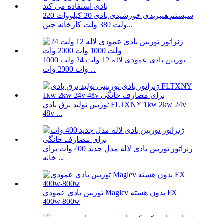
سیستم هیبریدی خورشیدی بادی 20 کیلووات 220
ولت 380 ولت کارخانه چین...
توربین بادی عمودی لاله 12 ولت 24 ولت 1000
وات 2000 وات ...
توربین تولید برق بادی FLTXNY 1kw 2kw 24v
48v ...
ژنراتور توربین بادی لاله مدل جدید 400 وات برای
خانه ...
توربین بادی عمودی Maglev بدون هسته FX
400w-800w