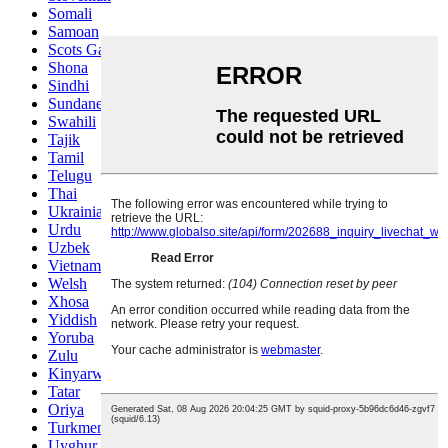
Somali
Samoan
Scots Gaelic
Shona
Sindhi
Sundanese
Swahili
Tajik
Tamil
Telugu
Thai
Ukrainian
Urdu
Uzbek
Vietnamese
Welsh
Xhosa
Yiddish
Yoruba
Zulu
Kinyarwanda
Tatar
Oriya
Turkmen
Uyghur