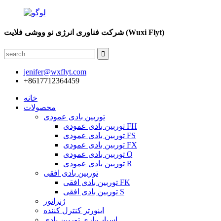
شرکت فناوری انرژی نو ووشی فلایت (Wuxi Flyt)
jenifer@wxflyt.com
‎+8617712364459‎
خانه
محصولات
توربین بادی عمودی
توربین بادی عمودی FH
توربین بادی عمودی FS
توربین بادی عمودی FX
توربین بادی عمودی Q
توربین بادی عمودی R
توربین بادی افقی
توربین بادی افقی FK
توربین بادی افقی S
ژنراتور
اینورتر کنترل کننده
اسباب‌بازی توربین بادی