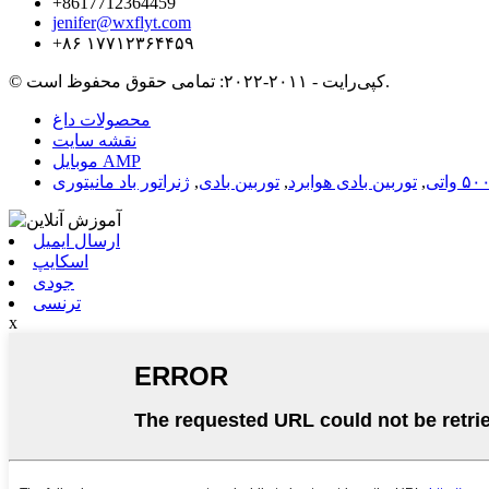
‎+8617712364459‎
jenifer@wxflyt.com
‎+۸۶ ۱۷۷۱۲۳۶۴۴۵۹‎
© کپی‌رایت - ۲۰۱۱-۲۰۲۲: تمامی حقوق محفوظ است.
محصولات داغ
نقشه سایت
موبایل AMP
,
توربین بادی هوابرد
,
توربین بادی
,
ژنراتور باد مانیتوری
ارسال ایمیل
اسکایپ
جودی
ترنسی
x