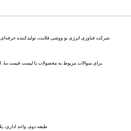
شرکت فناوری انرژی نو ووشی فلایت، تولیدکننده حرفه‌ای سیستم‌های توربین بادی کوچک و متوسط ​​و لوازم جانبی مرتبط است.
برای سوالات مربوط به محصولات یا لیست قیمت ما، لطفا با ما تماس بگیرید، ظرف 24 ساعت با شما تماس خواهیم گرفت.
طبقه دوم، واحد اداری، پلاک ۷۱۲، جاده ژنزه، دهستان شوئلانگ، ناحیه بینهو، 