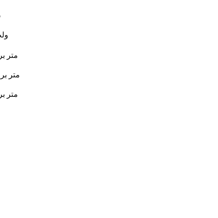
۰
۱۲/۲۴ 
۱۳ متر ب
۲.۰ متر بر
۴۰ متر ب