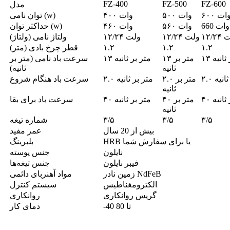
FZ-400
FZ-500
FZ-600
مدل
۶۰ وات
۵۰۰ وات
۴۰۰ وات
توان نامی (w)
660 وات
۵۶۰ وات
۴۶۰ وات
حداکثر توان (w)
ولت
۱۲/۲۴ ولت
۱۲/۲۴ ولت
ولتاژ نامی (ولتاژ)
۱.۲
۱.۲
۱.۲
قطر چرخ بادی (متر)
ر ثانیه
۱۳ متر بر
۱۳ متر بر ثانیه
سرعت باد نامی (متر بر
ثانیه
ثانیه)
 ثانیه
۲.۰ متر بر
۲.۰ متر بر ثانیه
سرعت باد هنگام شروع
ثانیه
ر ثانیه
۴۰ متر بر
۴۰ متر بر ثانیه
سرعت باد برای بقا
ثانیه
۳/۵
۳/۵
۳/۵
شماره تیغه
بیش از 20 سال
عمر مفید
HRB یا برای سفارش شما
بلبرینگ
نایلون
جنس پوسته
فیبر نایلون
جنس تیغه‌ها
زمین نادر NdFeB
مواد آهنربای دائمی
الکترومغناطیس
سیستم کنترل
گریس روانکاری
روانکاری
-40 تا 80
دمای کار