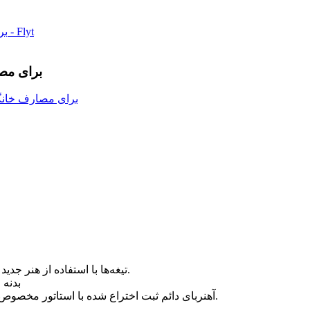
کارخانه چین 600 وات 3.5 پره توربین بادی محور
۳. تیغه‌ها با استفاده از هنر جدید قالب‌گیری تزریقی دقیق، مطابق با شکل و ساختار آیرودینامیکی بهینه شده، که باعث افزایش استفاده از انرژی باد و تولید سالانه می‌شود.
4. بدنه از آلیاژ
5. ژنراتور AC آهنربای دائم ثبت اختراع شده با استاتور مخصوص، به طور موثر گشتاور را کاهش می‌دهد، به خوبی با چرخ بادی و ژنراتور مطابقت دارد و عملکرد کل سیستم را تضمین می‌کند.