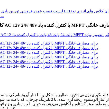
قیمت عمده فروشی توربین بادی 10 کیلووات - عمودی با ...
 افقی 3 فاز AC 12v 24v 48v با کنترل کننده باد MPPT برای مصارف خانگی
 آلومینیوم ریخته‌گری شده، با 2 بلبرینگ چرخان، که باعث می‌شود در برابر بادهای شدید مقاوم باشد و با خیال راحت‌تری حرکت کند
6. کنترل ک