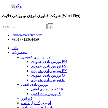
شرکت فناوری انرژی نو ووشی فلایت (Wuxi Flyt)
jenifer@wxflyt.com
‎+8617712364459‎
خانه
محصولات
توربین بادی عمودی
توربین بادی عمودی FH
توربین بادی عمودی FS
توربین بادی عمودی FX
توربین بادی عمودی Q
توربین بادی عمودی R
توربین بادی افقی
توربین بادی افقی FK
توربین بادی افقی S
ژنراتور
اینورتر کنترل کننده
اسباب‌بازی توربین بادی